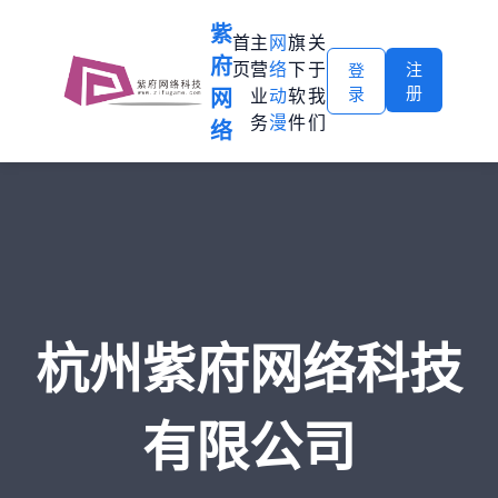
紫
首
主
网
旗
关
府
页
营
络
下
于
注
登
册
录
网
业
动
软
我
务
漫
件
们
络
杭州紫府网络科技
有限公司