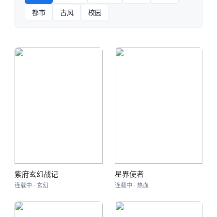
都市
古风
校园
紫府玄幻战记
星界使者
连载中 · 玄幻
连载中 · 热血