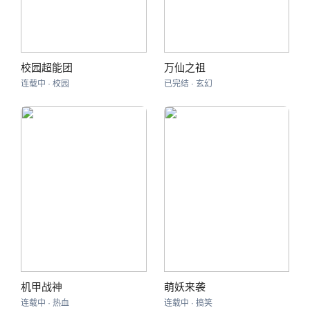
校园超能团
万仙之祖
连载中 · 校园
已完结 · 玄幻
机甲战神
萌妖来袭
连载中 · 热血
连载中 · 搞笑